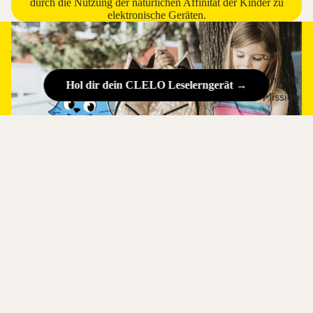
durch die Nutzung der natürlichen Affinität der Kinder zu
elektronische Geräten.
Über
uns
Unsere
Hol dir dein CLELO Leselerngerät →
Mission
Kontakt
Presse
Hilfe
Lesetraining in der Schule, Zuhause und unterwegs.
Erfahre jetzt mehr über die verschiedenen
Einsatzbereiche von CLELO:
In der Grundschule
Im Kindergarten
Zuhause
„Mein Sohn hat plötzlich Spaß am Lesen und wollte
vorher nichts mit Büchern zu tun haben“