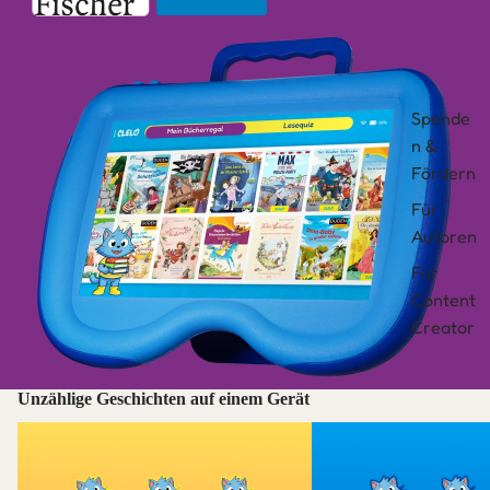
Spende
n &
Fördern
Für
Autoren
Für
Content
Creator
Unzählige Geschichten auf einem Gerät
Entdeckerbücher
Leselernbücher