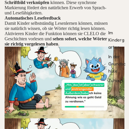
Schriftbild verknüpfen
können. Diese synchrone
Markierung fördert den natürlichen Erwerb von Sprach-
und Lesefähigkeiten.
Automatisches Lesefeedback
Damit Kinder selbstständig Lesenlernen können, müssen
sie natürlich wissen, ob sie Wörter richtig lesen können.
Im
Aktivieren Kinder die Funktion können sie CLELO die
Geschichten vorlesen und
sehen sofort, welche Wörter
Kinderg
sie richtig vorgelesen haben
.
arten
In der
Grundsc
hule
Zuhaus
e
Testimo
nials